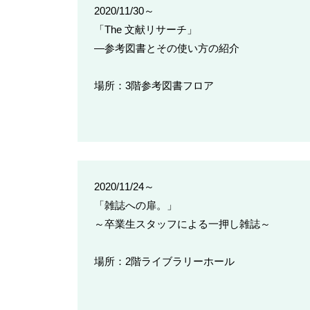
2020/11/30～
「The 文献リサーチ」
―参考図書とその使い方の紹介
場所：3階参考図書フロア
2020/11/24～
「雑誌への扉。」
～卒業生スタッフによる一押し雑誌～
場所：2階ライブラリーホール