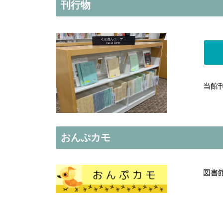
刊行物
当館
おんぷカモ
図書