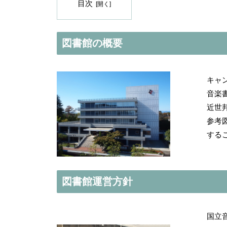
目次
図書館の概要
キャ
音楽
近世
参考
する
図書館運営方針
国立