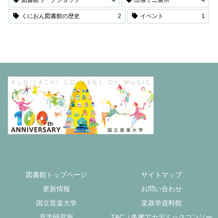
図書館ワークショップ
4
出張ミニ展示
4
くにおん図書館の歴史
2
イベント
1
図書館トップページ
サイトマップ
更新情報
お問い合わせ
国立音楽大学
楽器学資料館
音楽研究所
TAC（多摩アカデミックコンソー