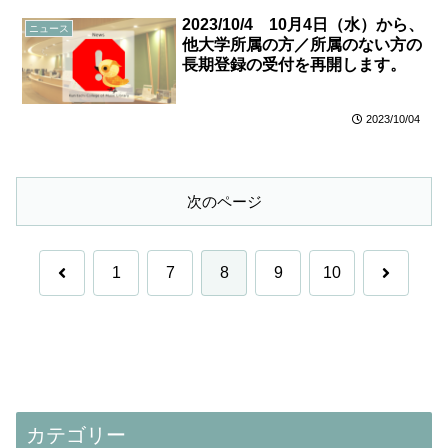
2023/10/4 10月4日（水）から、
ニュース
他大学所属の方／所属のない方の
長期登録の受付を再開します。
2023/10/04
次のページ
前
次
1
7
8
9
10
へ
へ
カテゴリー