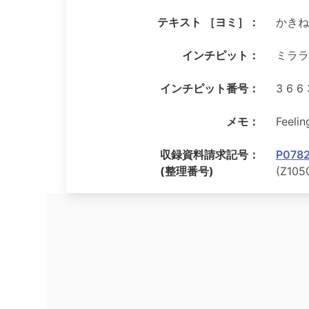
テキスト ［ヨミ］：
かきね
インチピット：
ミララ
インチピット番号：
3 6 6 
メモ：
Feelin
収録資料請求記号：
P0782
(整理番号)
(Z105