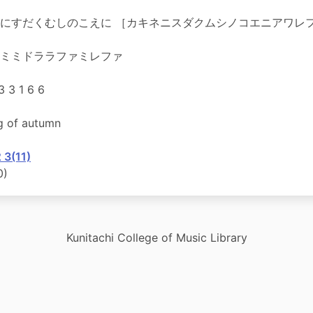
にすだくむしのこえに ［カキネニスダクムシノコエニアワレ
ミミドララファミレファ
3 3 1 6 6
g of autumn
 3(11)
0)
Kunitachi College of Music Library