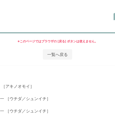
※このページではブラウザの [戻る] ボタンは使えません。
一覧へ戻る
 ［アキノオモイ］
一 ［ウチダ／シュンイチ］
一 ［ウチダ／シュンイチ］