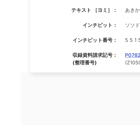
テキスト ［ヨミ］：
あきか
インチピット：
ソソド
インチピット番号：
5 5 1 
収録資料請求記号：
P0782
(整理番号)
(Z105