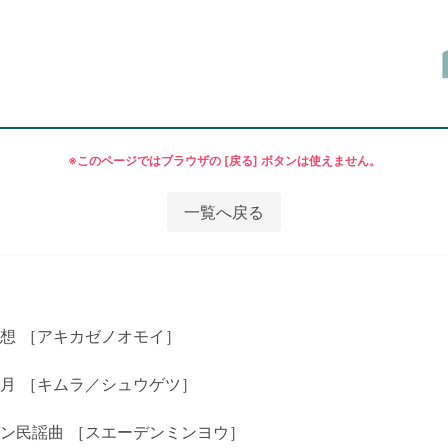
※このページではブラウザの [戻る] ボタンは使えません。
一覧へ戻る
想 ［アキカゼノオモイ］
月 ［キムラ／シュウゲツ］
ン民謡曲 ［スエーデンミンヨウ］